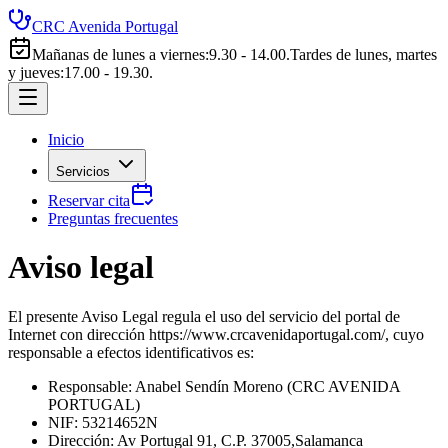
CRC Avenida Portugal
Mañanas de lunes a viernes
:
9.30 - 14.00.
Tardes de lunes, martes
y jueves
:
17.00 - 19.30.
Inicio
Servicios
Reservar cita
Preguntas frecuentes
Aviso legal
El presente Aviso Legal regula el uso del servicio del portal de
Internet con dirección https://www.crcavenidaportugal.com/, cuyo
responsable a efectos identificativos es:
Responsable: Anabel Sendín Moreno (CRC AVENIDA
PORTUGAL)
NIF: 53214652N
Dirección: Av Portugal 91, C.P. 37005,Salamanca