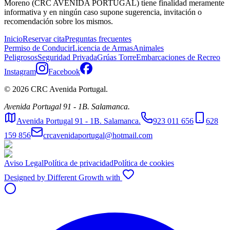
Moreno (CRC AVENIDA PORTUGAL) tiene finalidad meramente
informativa y en ningún caso supone sugerencia, invitación o
recomendación sobre los mismos.
Inicio
Reservar cita
Preguntas frecuentes
Permiso de Conducir
Licencia de Armas
Animales
Peligrosos
Seguridad Privada
Grúas Torre
Embarcaciones de Recreo
Instagram
Facebook
©
2026
CRC Avenida Portugal.
Avenida Portugal 91 - 1B. Salamanca.
Avenida Portugal 91 - 1B. Salamanca.
923 011 656
628
159 856
crcavenidaportugal@hotmail.com
Aviso Legal
Política de privacidad
Política de cookies
Designed by Different Growth with