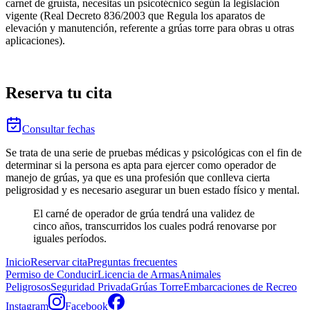
carnet de gruísta, necesitas un psicotécnico según la legislación
vigente (Real Decreto 836/2003 que Regula los aparatos de
elevación y manutención, referente a grúas torre para obras u otras
aplicaciones).
Reserva tu cita
Consultar fechas
Se trata de una serie de pruebas médicas y psicológicas con el fin de
determinar si la persona es apta para ejercer como operador de
manejo de grúas, ya que es una profesión que conlleva cierta
peligrosidad y es necesario asegurar un buen estado físico y mental.
El carné de operador de grúa tendrá una validez de
cinco años, transcurridos los cuales podrá renovarse por
iguales períodos.
Inicio
Reservar cita
Preguntas frecuentes
Permiso de Conducir
Licencia de Armas
Animales
Peligrosos
Seguridad Privada
Grúas Torre
Embarcaciones de Recreo
Instagram
Facebook